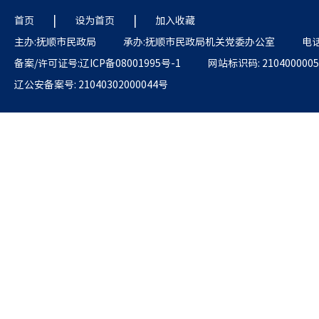
|
|
首页
设为首页
加入收藏
主办:抚顺市民政局
承办:抚顺市民政局机关党委办公室
电话
备案/许可证号:辽ICP备08001995号-1
网站标识码: 2104000005
辽公安备案号: 21040302000044号